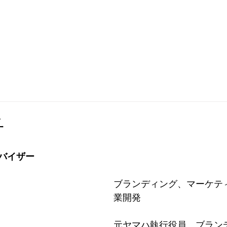
業向けサービス
セカンドキャリア支援
会社概要
会員一
子
バイザー　
ブランディング、マーケテ
業開発
元ヤマハ執行役員。ブラン