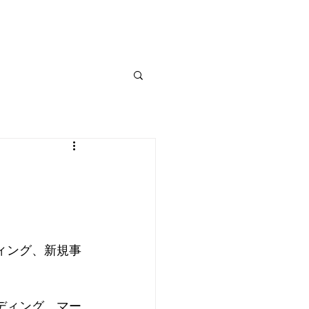
覧
入会希望者向け
書籍紹介
お問い合わせ
ィング、新規事
ディング、マー