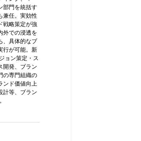
ン部門を統括す
も兼任。実効性
ド戦略策定が強
内外での浸透を
ち、具体的なブ
実行が可能。新
ビジョン策定・ス
ス開発、ブラン
門の専門組織の
ランド価値向上
設計等、ブラン
。