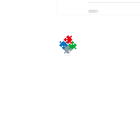
〒103-0012
東京都中央区⽇本橋堀留
J.NODE 日本橋堀留町１
（旧：日本橋ノーススク
J.NODE Nihonbashi Hor
1 -4 -2 Nihonbashi Hori
Chuo-ku, Tokyo 103-001