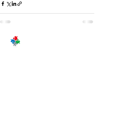
〒103-0012
東京都中央区⽇本橋堀留町１－４－２
J.NODE 日本橋堀留町１Ｆ
（旧：日本橋ノーススクエア１Ｆ）
J.NODE Nihonbashi Horidomecho 1F
1 -4 -2 Nihonbashi Horidomecho,
Chuo-ku, Tokyo 103-0012, JAPAN
人形町駅５分
【最寄り駅】
小伝馬町駅４分
三越前駅８分
馬喰横山駅８分