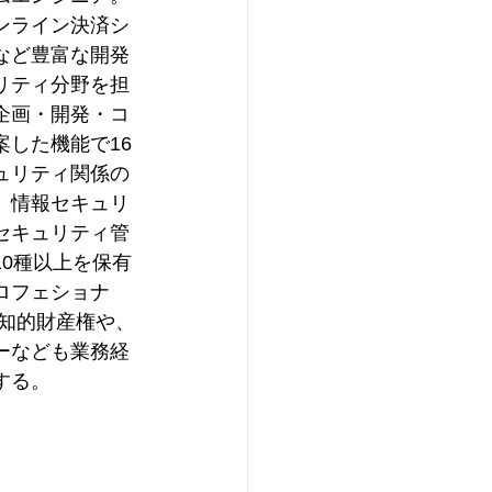
ンライン決済シ
など豊富な開発
リティ分野を担
企画・開発・コ
した機能で16
ュリティ関係の
、情報セキュリ
セキュリティ管
0種以上を保有
ロフェショナ
ど知的財産権や、
ーなども業務経
する。