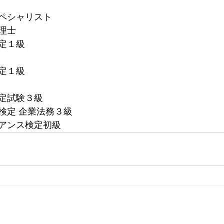
ペシャリスト
理士
定１級
定１級
定試験３級
検定 企業法務３級
アンス検定初級