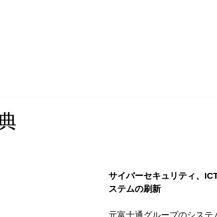
業向けサービス
セカンドキャリア支援
会社概要
会員一
典
サイバーセキュリティ、IC
ステムの刷新
元富士通グループのシステ