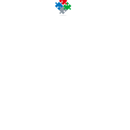
〒103-0012
東京都中央区⽇本橋堀留
J.NODE 日本橋堀留町１
（旧：日本橋ノーススク
J.NODE Nihonbashi Hor
1 -4 -2 Nihonbashi Hori
Chuo-ku, Tokyo 103-001
人形町駅５
【最寄り駅】