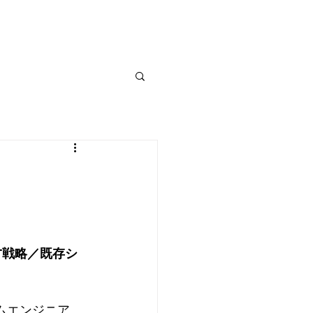
覧
入会希望者向け
書籍紹介
お問い合わせ
T戦略／既存シ
ムエンジニア。