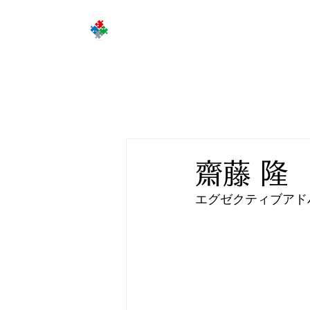
企
齋藤 隆
エグゼクティブアド