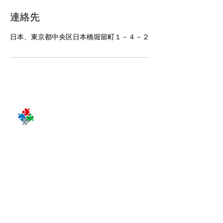
連絡先
日本、東京都中央区日本橋堀留町１－４－２
〒103-0012
東京都中央区⽇本橋堀留町１－４－２
J.NODE 日本橋堀留町１Ｆ
（旧：日本橋ノーススクエア１Ｆ）
J.NODE Nihonbashi Horidomecho 1F
1 -4 -2 Nihonbashi Horidomecho,
Chuo-ku, Tokyo 103-0012, JAPAN