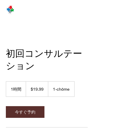
初回コンサルテー
ション
19.99
米
1時間
1
$19.99
1-chōme
ド
時
ル
今すぐ予約