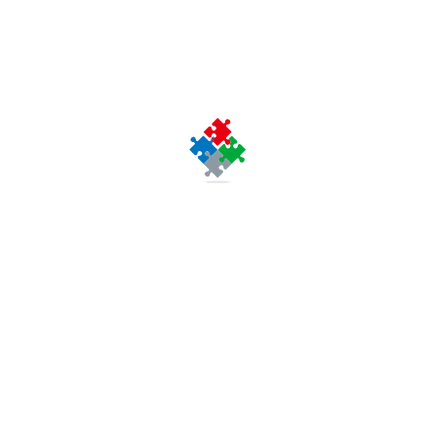
〒103-0012
東京都中央区⽇本橋堀留
J.NODE 日本橋堀留町１
（旧：日本橋ノーススク
J.NODE Nihonbashi Hor
1 -4 -2 Nihonbashi Hori
Chuo-ku, Tokyo 103-001