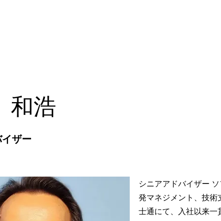
業向けサービス
セカンドキャリア支援
会社概要
会員一
 和浩
バイザー
シニアアドバイザー 
発マネジメント、技術⽀
士通にて、入社以来⼀