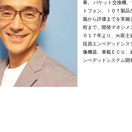
事。 パケット交換機、
トフォン、ＩＯＴ製品
義から評価までを実施
程まで、開発マネジメ
０１７年より、㈱富⼠
役員エンベデッドシス
像機器、車載ＥＣＵ、
ンベデッドシステム開