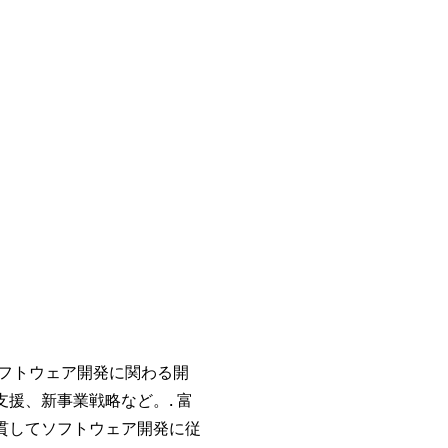
覧
入会希望者向け
書籍紹介
お問い合わせ
ソフトウェア開発に関わる開
援、新事業戦略など。. 富
貫してソフトウェア開発に従