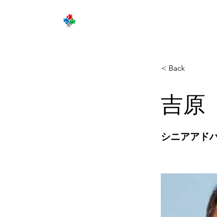
企
< Back
吉原
シニアアド