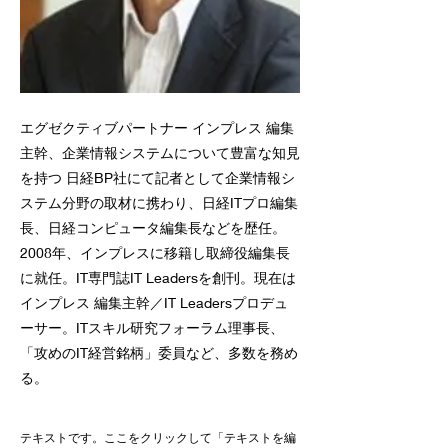
エグゼクティブパートナー インプレス 編集
主幹、企業情報システムについて豊富な知見
を持つ 日経BP社にて記者として企業情報シ
ステム分野の取材に携わり、日経ITプロ編集
長、日経コンピュータ編集長などを歴任。
2008年、インプレスに移籍し取締役編集長
に就任。IT専門誌IT Leadersを創刊。現在は
インプレス 編集主幹／IT Leadersプロデュ
ーサー。ITスキル研究フォーラム理事長、
「攻めのIT経営銘柄」委員など、多数を務め
る。
テキストです。ここをクリックして「テキストを編