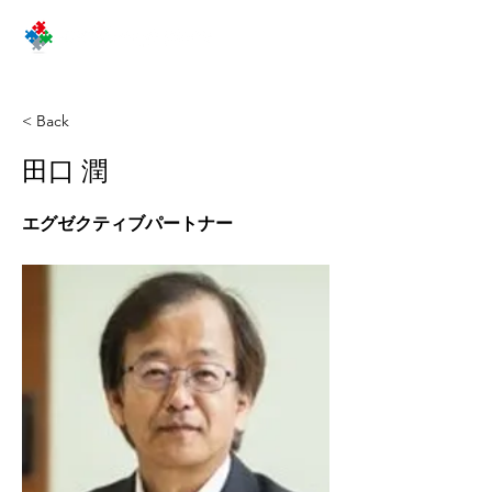
< Back
田口 潤
エグゼクティブパートナー