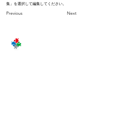
集」を選択して編集してください。
Previous
Next
〒103-0012
東京都中央区⽇本橋堀留町１－４－２
J.NODE 日本橋堀留町１Ｆ
（旧：日本橋ノーススクエア１Ｆ）
J.NODE Nihonbashi Horidomecho 1F
1 -4 -2 Nihonbashi Horidomecho,
Chuo-ku, Tokyo 103-0012, JAPAN
人形町駅５分
【最寄り駅】
小伝馬町駅４分
三越前駅８分
馬喰横山駅８分