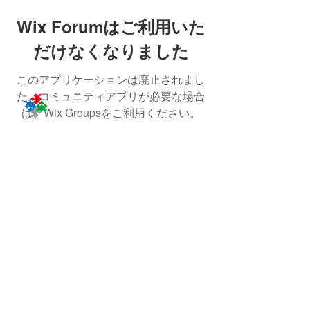
Wix Forumはご利用いた
だけなくなりました
このアプリケーションは廃止されまし
た。コミュニティアプリが必要な場合
は、Wix Groupsをご利用ください。
〒103-0012
東京都中央区⽇本橋堀留町１－４－２
J.NODE 日本橋堀留町１Ｆ
（旧：日本橋ノーススクエア１Ｆ）
J.NODE Nihonbashi Horidomecho 1F
1 -4 -2 Nihonbashi Horidomecho,
Chuo-ku, Tokyo 103-0012, JAPAN
人形町駅５分
【最寄り駅】
小伝馬町駅４分
三越前駅８分
馬喰横山駅８分